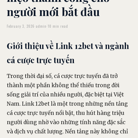
người mới bắt đầu
February 3, 2026
·
admin
·
10 min read
Giới thiệu về Link 12bet và ngành
cá cược trực tuyến
Trong thời đại số, cá cược trực tuyến đã trở
thành một phần không thể thiếu trong đời
sống giải trí của nhiều người, đặc biệt tại Việt
Nam. Link 12bet là một trong những nền tảng
cá cược trực tuyến nổi bật, thu hút hàng triệu
người dùng nhờ vào những tính năng đặc sắc
và dịch vụ chất lượng. Nền tảng này không chỉ