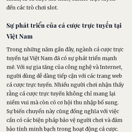
đến các trò chơi slot.
Sự phát triển của cá cược trực tuyến tại
Việt Nam
Trong những năm gần đây, ngành cá cược trực
tuyến tại Việt Nam đã có sự phát triển mạnh
mẽ. Với sự gia tăng của công nghệ và Internet,
người dùng dễ dàng tiếp cận với các trang web
cá cược trực tuyến. Nhiều người chơi nhận thấy
rằng cá cược trực tuyến không chỉ mang lại
niềm vui mà còn có cơ hội thu nhập bổ sung.
Sự biến chuyển này cũng đồng nghĩa với việc
cần có các biện pháp bảo vệ người chơi và đảm
bảo tính minh bạch trong hoạt động cá cược.