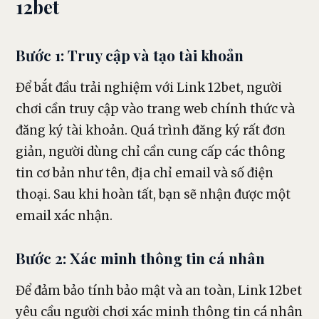
12bet
Bước 1: Truy cập và tạo tài khoản
Để bắt đầu trải nghiệm với Link 12bet, người
chơi cần truy cập vào trang web chính thức và
đăng ký tài khoản. Quá trình đăng ký rất đơn
giản, người dùng chỉ cần cung cấp các thông
tin cơ bản như tên, địa chỉ email và số điện
thoại. Sau khi hoàn tất, bạn sẽ nhận được một
email xác nhận.
Bước 2: Xác minh thông tin cá nhân
Để đảm bảo tính bảo mật và an toàn, Link 12bet
yêu cầu người chơi xác minh thông tin cá nhân