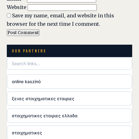
Website
Save my name, email, and website in this
browser for the next time I comment.
OUR PARTNERS
online kaszinó
ξενες στοιχηματικες εταιριες
στοιχηματικες εταιριες ελλαδα
στοιχηματικες