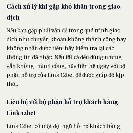
Cách xử lý khi gặp khó khăn trong giao
dịch
Nếu bạn gặp phải vấn đề trong quá trình giao
dịch như chuyển khoản không thành công hay
không nhận được tiền, hãy kiểm tra lại các
thông tin đã nhập. Nếu tất cả đều đúng nhưng
vẫn không thành công, hãy liên hệ ngay với bộ
phận hỗ trợ của Link 12bet để được giúp đỡ kịp
thời.
Liên hệ với bộ phận hỗ trợ khách hàng
Link 12bet
Link 12bet có một đội ngũ hỗ trợ khách hàng