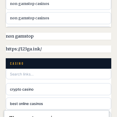
non gamstop casinos
online casino canada
non gamstop casinos
online casino canada
non gamstop casinos
non gamstop
online casino canada
non gamstop casinos
https://123ga.ink/
casino norge
non gamstop casinos
CASINO
uusimmat nettikasinot
non gamstop casinos
meilleur casino en ligne
crypto casino
non gamstop casinos
sazkove kancelare cr
best online casinos
non gamstop casinos
sázkové kanceláře