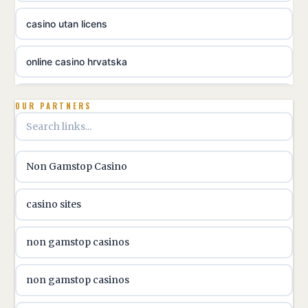
casino utan licens
online casino hrvatska
utländska casino
OUR PARTNERS
utländska casino
Non Gamstop Casino
utländska casino
casino sites
svenska casino
non gamstop casinos
online casino canada
non gamstop casinos
online casino canada