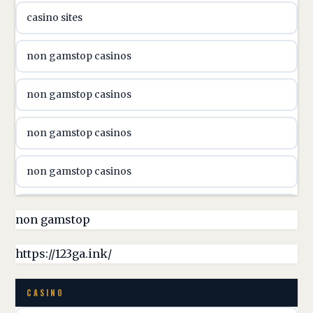
casino sites
svenska casino
non gamstop casinos
online casino canada
non gamstop casinos
online casino canada
non gamstop casinos
online casino canada
non gamstop casinos
online casino canada
non gamstop casinos
non gamstop
online casino canada
non gamstop casinos
https://123ga.ink/
casino norge
non gamstop casinos
CASINO
uusimmat nettikasinot