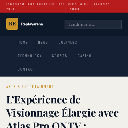
Independent Global Journalism Since
Write For Us
·
Advertise
·
2001
Contact
HOME
NEWS
BUSINESS
TECHNOLOGY
SPORTS
CASINO
CONTACT
ARTS & ENTERTAINMENT
L’Expérience de
Visionnage Élargie avec
Atlas Pro ONTV :