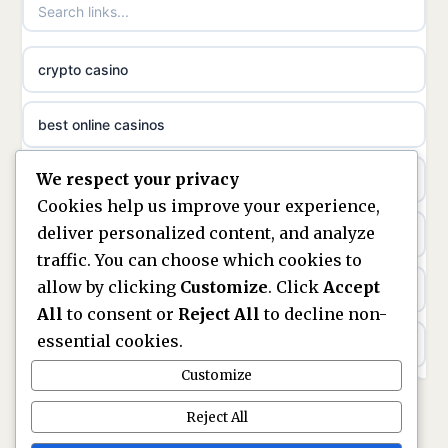
non gamstop casinos
meilleur casino en ligne
crypto casino
non gamstop casinos
sazkove kancelare cr
best online casinos
non gamstop casinos
sázkové kanceláře
We respect your privacy
non gamstop casinos
non gamstop casinos
online casino cz
Cookies help us improve your experience,
deliver personalized content, and analyze
Kèo Nhà Cái
non GamStop casinos
casino online
traffic. You can choose which cookies to
allow by clicking
Customize
. Click
Accept
kèo nhà cái
UK casinos not on GamStop
zahraniční online casino
All
to consent or
Reject All
to decline non-
essential cookies.
online casino
casinos not on GamStop
beste casino zonder cruks
Customize
best UK non GamStop casinos
non GamStop casinos
no cruks casinos
Reject All